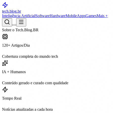
tech.blog
.br
Inteligência Artificial
Software
Hardware
Mobile
Apps
Games
Mais +
Sobre o Tech.Blog.BR
120+ Artigos/Dia
Cobertura completa do mundo tech
IA + Humanos
Conteúdo gerado e curado com qualidade
Tempo Real
Notícias atualizadas a cada hora