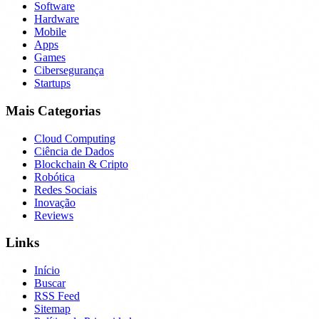
Software
Hardware
Mobile
Apps
Games
Cibersegurança
Startups
Mais Categorias
Cloud Computing
Ciência de Dados
Blockchain & Cripto
Robótica
Redes Sociais
Inovação
Reviews
Links
Início
Buscar
RSS Feed
Sitemap