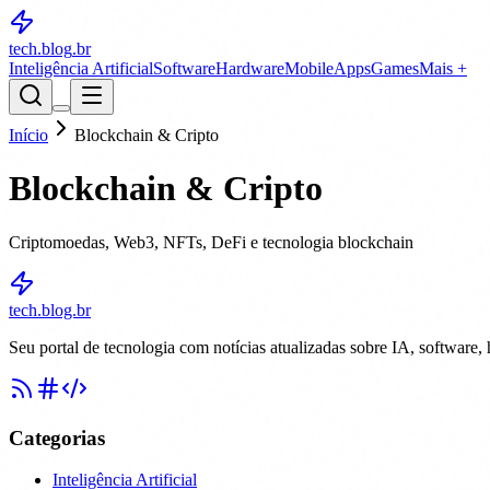
tech.blog
.br
Inteligência Artificial
Software
Hardware
Mobile
Apps
Games
Mais +
Início
Blockchain & Cripto
Blockchain & Cripto
Criptomoedas, Web3, NFTs, DeFi e tecnologia blockchain
tech.blog.br
Seu portal de tecnologia com notícias atualizadas sobre IA, software,
Categorias
Inteligência Artificial