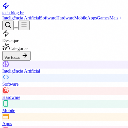
tech.blog
.br
Inteligência Artificial
Software
Hardware
Mobile
Apps
Games
Mais +
Destaque
Categorias
Ver todas
Inteligência Artificial
Software
Hardware
Mobile
Apps