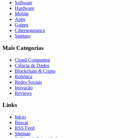
Software
Hardware
Mobile
Apps
Games
Cibersegurança
Startups
Mais Categorias
Cloud Computing
Ciência de Dados
Blockchain & Cripto
Robótica
Redes Sociais
Inovação
Reviews
Links
Início
Buscar
RSS Feed
Sitemap