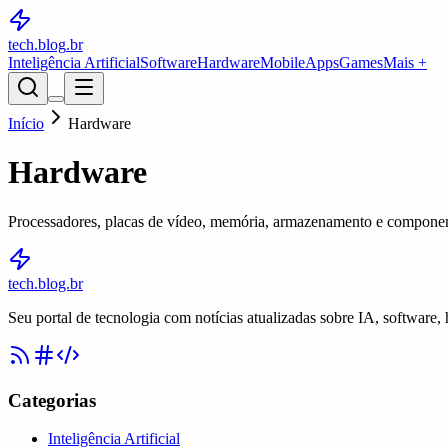
tech.blog
.br
Inteligência Artificial
Software
Hardware
Mobile
Apps
Games
Mais +
Início
Hardware
Hardware
Processadores, placas de vídeo, memória, armazenamento e compone
tech.blog.br
Seu portal de tecnologia com notícias atualizadas sobre IA, software,
Categorias
Inteligência Artificial