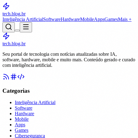
tech.blog
.br
Inteligência Artificial
Software
Hardware
Mobile
Apps
Games
Mais +
tech.blog.br
Seu portal de tecnologia com notícias atualizadas sobre IA,
software, hardware, mobile e muito mais. Conteúdo gerado e curado
com inteligência artificial.
Categorias
Inteligência Artificial
Software
Hardware
Mobile
Apps
Games
Cibersegurança