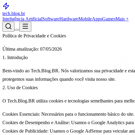
tech.blog
.br
Inteligência Artificial
Software
Hardware
Mobile
Apps
Games
Mais +
Política de Privacidade e Cookies
Última atualização:
07/05/2026
1. Introdução
Bem-vindo ao
Tech.Blog.BR
. Nós valorizamos sua privacidade e es
protegemos suas informações quando você visita nosso site.
2. Uso de Cookies
O Tech.Blog.BR utiliza cookies e tecnologias semelhantes para melhora
Cookies Essenciais:
Necessários para o funcionamento básico do site.
Cookies de Desempenho e Análise:
Usamos o Google Analytics para e
Cookies de Publicidade:
Usamos o Google AdSense para veicular anúnci