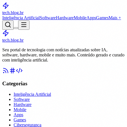
tech.blog
.br
Inteligência Artificial
Software
Hardware
Mobile
Apps
Games
Mais +
tech.blog.br
Seu portal de tecnologia com notícias atualizadas sobre IA,
software, hardware, mobile e muito mais. Conteúdo gerado e curado
com inteligência artificial.
Categorias
Inteligência Artificial
Software
Hardware
Mobile
Apps
Games
Cibersegurança