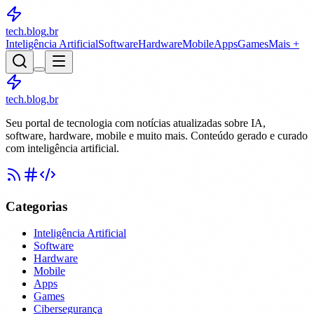
tech.blog
.br
Inteligência Artificial
Software
Hardware
Mobile
Apps
Games
Mais +
tech.blog.br
Seu portal de tecnologia com notícias atualizadas sobre IA,
software, hardware, mobile e muito mais. Conteúdo gerado e curado
com inteligência artificial.
Categorias
Inteligência Artificial
Software
Hardware
Mobile
Apps
Games
Cibersegurança