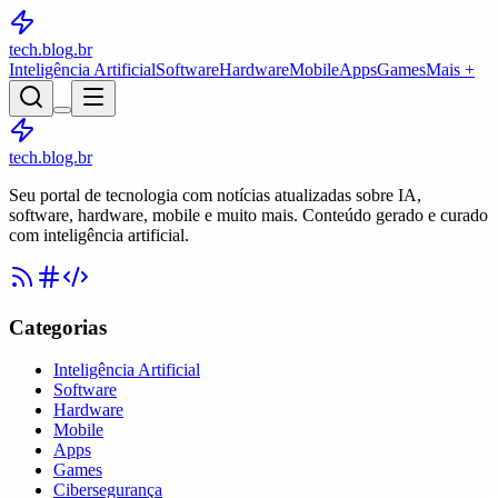
tech.blog
.br
Inteligência Artificial
Software
Hardware
Mobile
Apps
Games
Mais +
tech.blog.br
Seu portal de tecnologia com notícias atualizadas sobre IA,
software, hardware, mobile e muito mais. Conteúdo gerado e curado
com inteligência artificial.
Categorias
Inteligência Artificial
Software
Hardware
Mobile
Apps
Games
Cibersegurança