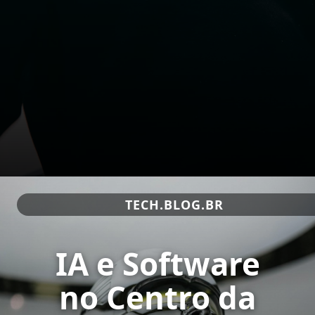
TECH.BLOG.BR
IA e Software
no Centro da