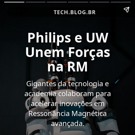
TECH.BLOG.BR
Philips e UW
Unem Forças
na RM
Gigantes da tecnologia e
academia colaboram para
acelerar inovações em
Ressonância Magnética
avançada.