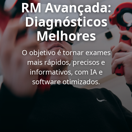
RM Avançada:
Diagnósticos
Melhores
O objetivo é tornar exames
mais rápidos, precisos e
informativos, com IA e
software otimizados.