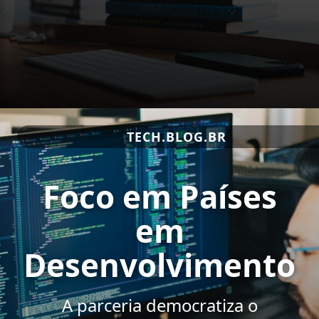
TECH.BLOG.BR
Foco em Países
em
Desenvolvimento
A parceria democratiza o