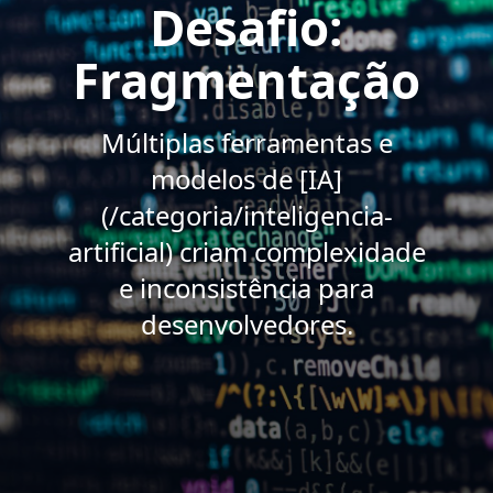
Desafio:
Fragmentação
Múltiplas ferramentas e
modelos de [IA]
(/categoria/inteligencia-
artificial) criam complexidade
e inconsistência para
desenvolvedores.