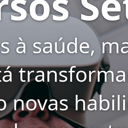
rsos Se
s à saúde, m
stá transforma
o novas habi