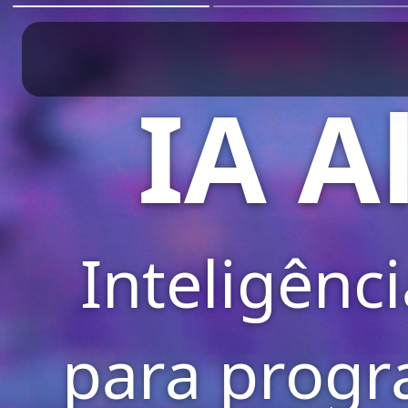
IA A
Inteligênci
para progr