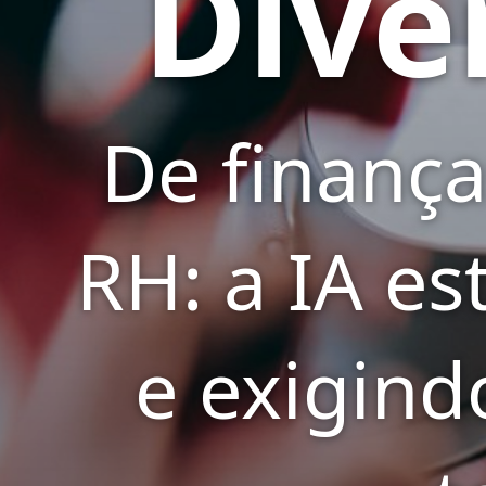
Dive
De finança
RH: a IA e
e exigind