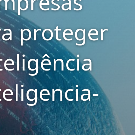
empresas
ra proteger
eligência
teligencia-