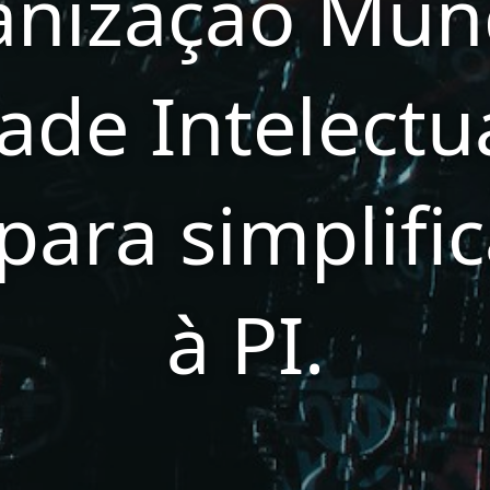
anização Mund
ade Intelectu
para simplifi
à PI.