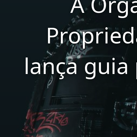
A Org
Propried
lança guia 