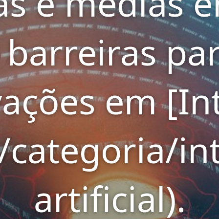
s e médias 
barreiras pa
vações em [Int
](/categoria/in
artificial).