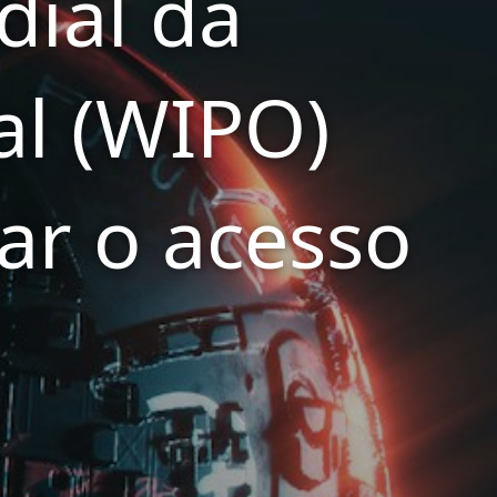
ial da
al (WIPO)
car o acesso