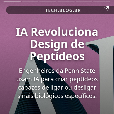
TECH.BLOG.BR
IA Revoluciona
Design de
Peptídeos
Engenheiros da Penn State
usam IA para criar peptídeos
capazes de ligar ou desligar
sinais biológicos específicos.