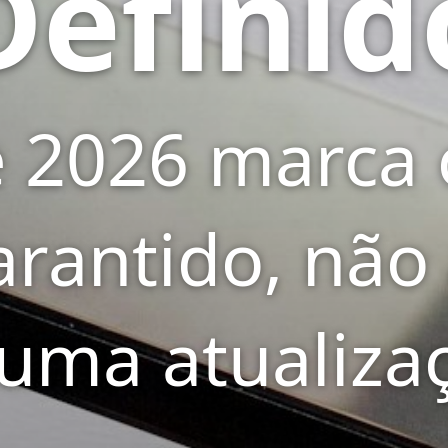
Definid
e 2026 marca 
arantido, não
uma atualiza