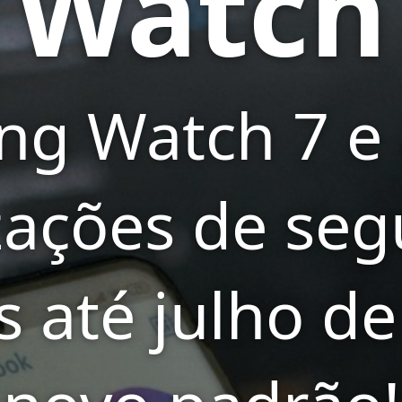
Watch
g Watch 7 e 
zações de se
s até julho d