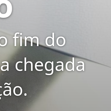
o
o fim do
 a chegada
ção.