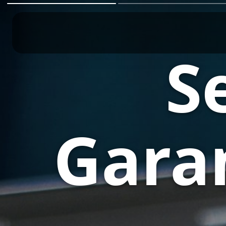
S
Gara