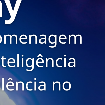
hy
homenagem
teligência
elência no