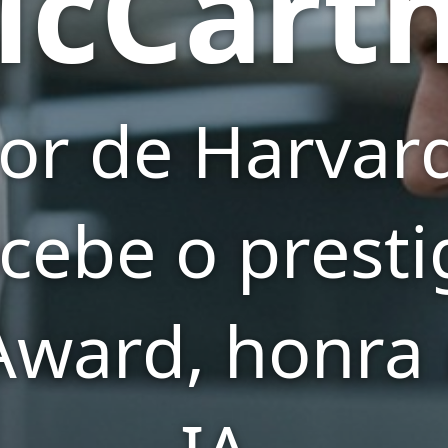
cCart
or de Harvard
ecebe o presti
Award, honra