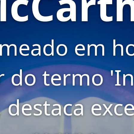
cCart
omeado em 
r do termo 'In
l', destaca exc