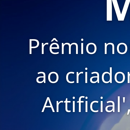
M
Prêmio n
ao criado
Artificia