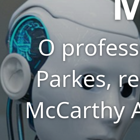
M
O profess
Parkes, r
McCarthy 