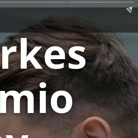
arkes
êmio