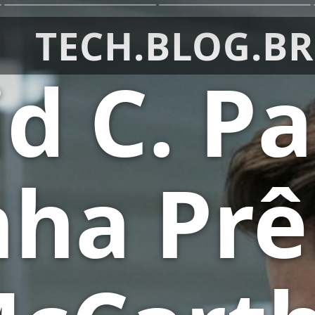
TECH.BLOG.BR
d C. P
ha Pr