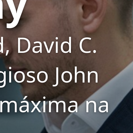
hy
, David C.
gioso John
 máxima na