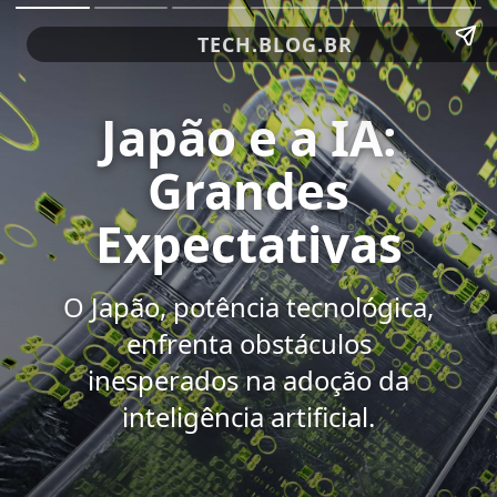
TECH.BLOG.BR
Japão e a IA:
Grandes
Expectativas
O Japão, potência tecnológica,
enfrenta obstáculos
inesperados na adoção da
inteligência artificial.