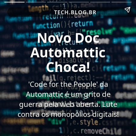
TECH.BLOG.BR
Novo Doc
Automattic
Choca!
'Code for the People' da
Automattic é um grito de
guerra pela web aberta. Lute
contra os monopólios digitais!