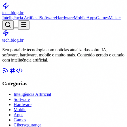
tech.blog
.br
Inteligência Artificial
Software
Hardware
Mobile
Apps
Games
Mais +
tech.blog.br
Seu portal de tecnologia com notícias atualizadas sobre IA,
software, hardware, mobile e muito mais. Conteúdo gerado e curado
com inteligência artificial.
Categorias
Inteligência Artificial
Software
Hardware
Mobile
Apps
Games
Cibersegurança